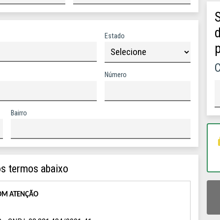
d
Estado
p
Número
Bairro
l
COM ATENÇÃO