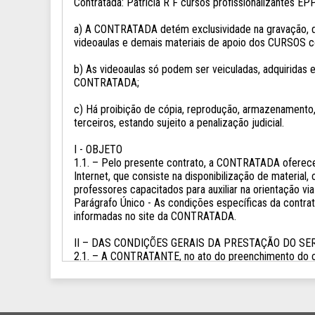
Contratada: Patricia R F cursos profissionalizantes 
a) A CONTRATADA detém exclusividade na gravação, di
videoaulas e demais materiais de apoio dos CURSOS c
b) As videoaulas só podem ser veiculadas, adquiridas e a
CONTRATADA;
c) Há proibição de cópia, reprodução, armazenamento,
terceiros, estando sujeito a penalização judicial.
I - OBJETO
1.1. – Pelo presente contrato, a CONTRATADA oferece
Internet, que consiste na disponibilização de material
professores capacitados para auxiliar na orientação via
Parágrafo Único - As condições específicas da contrat
informadas no site da CONTRATADA.
II – DAS CONDIÇÕES GERAIS DA PRESTAÇÃO DO SE
2.1. – A CONTRATANTE, no ato do preenchimento do cad
2.2. – Os cursos serão ministrados a distância, mediant
computadores, tabletes e celulares.