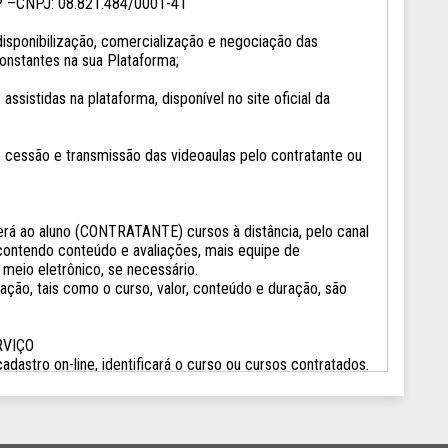
EPP –CNPJ: 08.821.484/0001-41
sponibilização, comercialização e negociação das
onstantes na sua Plataforma;
ssistidas na plataforma, disponível no site oficial da
 cessão e transmissão das videoaulas pelo contratante ou
rá ao aluno (CONTRATANTE) cursos à distância, pelo canal
, contendo conteúdo e avaliações, mais equipe de
 meio eletrônico, se necessário.
ação, tais como o curso, valor, conteúdo e duração, são
RVIÇO
astro on-line, identificará o curso ou cursos contratados.
e o canal internet, podendo ser realizado por