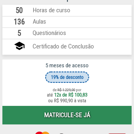
50
Horas de curso
136
Aulas
5
Questionários
school
Certificado de Conclusão
5 meses de acesso
19%
de desconto
de
R$ 1.229,00
por
até
12x de R$ 100,83
ou
R$ 990,90 à vista
MATRICULE-SE JÁ