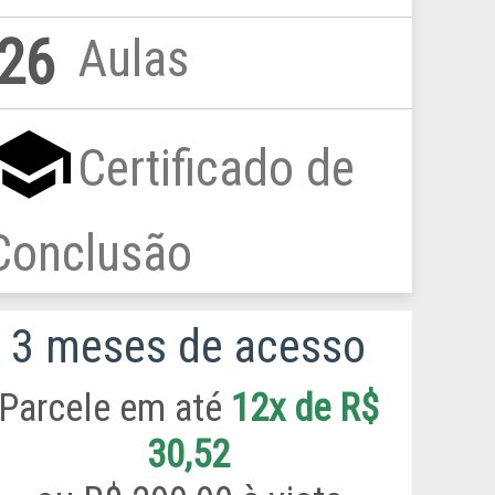
26
Aulas
chool
Certificado de
Conclusão
3 meses de acesso
Parcele em até
12x de R$
30,52