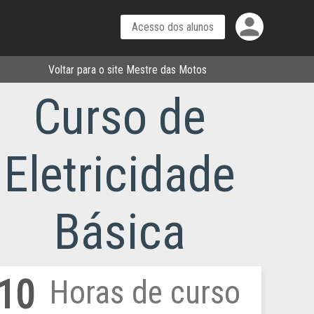
person
Voltar para o site Mestre das Motos
Curso de
Eletricidade
Básica
10
Horas de curso